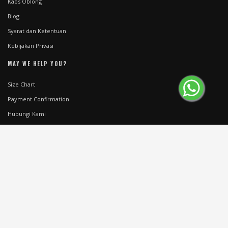
Kaos Oblong
Blog
Syarat dan Ketentuan
Kebijakan Privasi
MAY WE HELP YOU?
Size Chart
Payment Confirmation
Hubungi Kami
GET VOUCHER RP.10.000
Subscribe to get special offers, free giveaways, and once-in-a-lifetime deals.