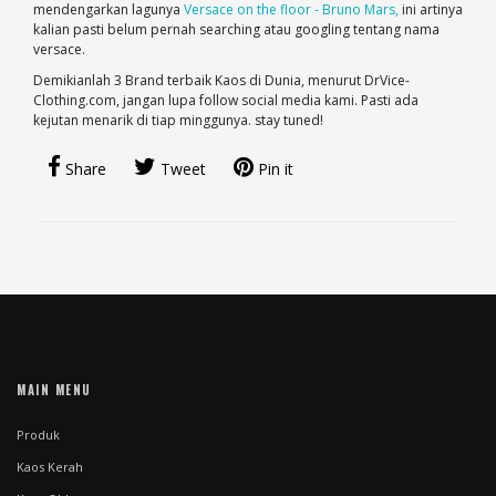
mendengarkan lagunya
Versace on the floor - Bruno Mars,
ini artinya
kalian pasti belum pernah searching atau googling tentang nama
versace.
Demikianlah 3 Brand terbaik Kaos di Dunia, menurut DrVice-
Clothing.com, jangan lupa follow social media kami. Pasti ada
kejutan menarik di tiap minggunya. stay tuned!
Share
Tweet
Pin it
MAIN MENU
Produk
Kaos Kerah